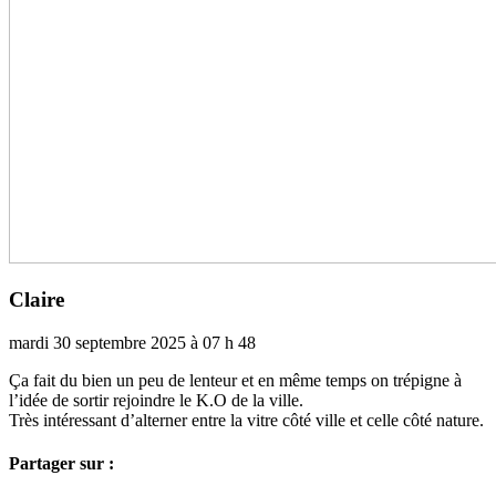
Claire
mardi 30 septembre 2025 à 07 h 48
Ça fait du bien un peu de len­­teur et en même temps on tré­­pi­­gne à
l’idée de sortir rejoin­­dre le K.O de la ville.
Très inté­­res­­sant d’alter­­ner entre la vitre côté ville et celle côté nature.
Partager sur :