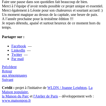
Faire une pause dans son quo­ti­dien fait beau­coup de bien.
Merci à l’équipe d’avoir rendu pos­si­ble ce projet unique et essen­tiel.
Merci également à Léonie pour son cha­leu­reux et sou­riant accueil :)
Un moment magi­que au dessus de la capi­tale, une heure de paix.
A l’année pro­chaine pour la troi­sième édition !!!
Je repars détendu, apaisé et sur­tout heu­reux de ce moment hors du
temps.
Partager sur :
Facebook
—
LinkedIn
—
Twitter
—
Par mail
Précédent
Retour
aux témoignages
Suivant
Crédit :
projet à l'initiative de
WLDN / Joanne Leighton
,
La
Maison populaire
,
la Maison du Parc
et
l'Atelier de Paris
– développement web :
www.maisonpop.fr