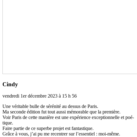
Cindy
vendredi 1er décembre 2023 à 15 h 56
Une véri­ta­ble bulle de séré­nité au dessus de Paris.
Ma seconde édition fut tout aussi mémo­ra­ble que la pre­mière.
Voir Paris de cette manière est une expé­rience excep­tion­nelle et poé­
ti­que.
Faire partie de ce superbe projet est fan­tas­ti­que.
Grâce à vous, j’ai pu me recen­trer sur l’essen­tiel : moi-même.