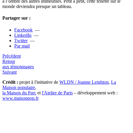
à l’ombre des autres immeu­bles. Petit à petit, cette fenê­tre sur le
monde devien­dra pres­que un tableau.
Partager sur :
Facebook
—
LinkedIn
—
Twitter
—
Par mail
Précédent
Retour
aux témoignages
Suivant
Crédit :
projet à l'initiative de
WLDN / Joanne Leighton
,
La
Maison populaire
,
la Maison du Parc
et
l'Atelier de Paris
– développement web :
www.maisonpop.fr