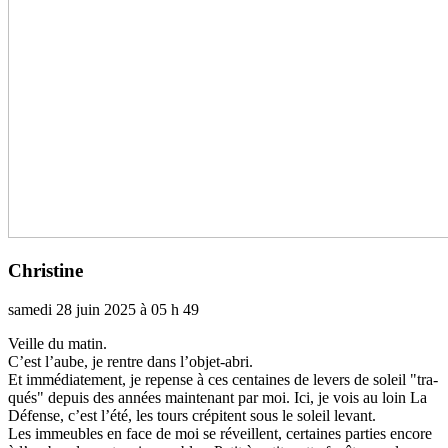
Christine
samedi 28 juin 2025 à 05 h 49
Veille du matin.
C’est l’aube, je rentre dans l’objet-abri.
Et immé­dia­te­ment, je repense à ces cen­tai­nes de levers de soleil "tra­
qués" depuis des années main­te­nant par moi. Ici, je vois au loin La
Défense, c’est l’été, les tours cré­pi­tent sous le soleil levant.
Les immeu­bles en face de moi se réveillent, cer­tai­nes par­ties encore