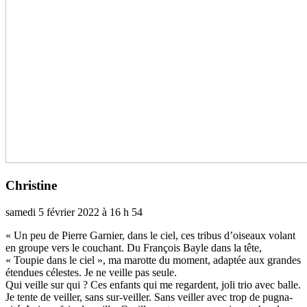
Christine
samedi 5 février 2022 à 16 h 54
« Un peu de Pierre Garnier, dans le ciel, ces tribus d’oiseaux volant
en groupe vers le cou­chant. Du François Bayle dans la tête,
« Toupie dans le ciel », ma marotte du moment, adap­tée aux gran­des
étendues céles­tes. Je ne veille pas seule.
Qui veille sur qui ? Ces enfants qui me regar­dent, joli trio avec balle.
Je tente de veiller, sans sur-veiller. Sans veiller avec trop de pug­na­