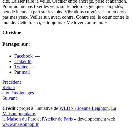
cité. Laisser faire la veille. Osciller entre ancrage, prise et aban­don.
Pourquoi ne pas fixer les yeux sur le béton ? Quelques lam­pi­dés,
peu de lueurs, à part sur les toits. Vibrations cui­vrées. Je n’en crois
pas mes yeux. Veiller sur, avec, contre. Contre soi, le cœur contre le
monde. Cette fois-ci, et tou­jours ? Me lover contre lui. »
Christine
Partager sur :
Facebook
—
LinkedIn
—
Twitter
—
Par mail
Précédent
Retour
aux témoignages
Suivant
Crédit :
projet à l'initiative de
WLDN / Joanne Leighton
,
La
Maison populaire
,
la Maison du Parc
et
l'Atelier de Paris
– développement web :
www.maisonpop.fr