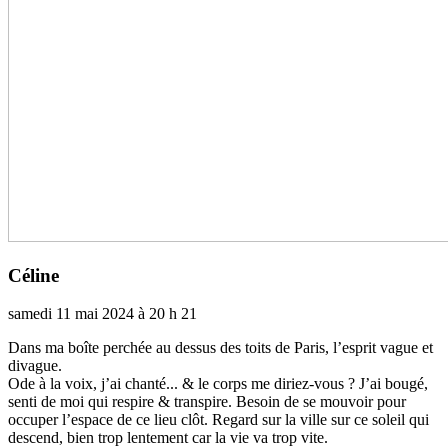
Céline
samedi 11 mai 2024 à 20 h 21
Dans ma boîte per­chée au dessus des toits de Paris, l’esprit vague et
diva­gue.
Ode à la voix, j’ai chanté... & le corps me diriez-vous ? J’ai bougé,
senti de moi qui res­pire & trans­pire. Besoin de se mou­voir pour
occu­per l’espace de ce lieu clôt. Regard sur la ville sur ce soleil qui
des­cend, bien trop len­te­ment car la vie va trop vite.