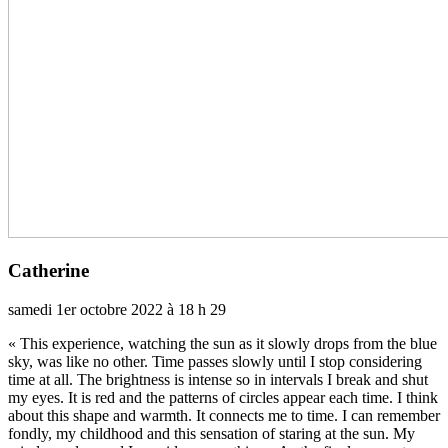
Catherine
samedi 1er octobre 2022 à 18 h 29
« This expe­rience, wat­ching the sun as it slowly drops from the blue
sky, was like no other. Time passes slowly until I stop consi­de­ring
time at all. The bright­ness is intense so in inter­vals I break and shut
my eyes. It is red and the pat­terns of cir­cles appear each time. I think
about this shape and warmth. It connects me to time. I can remem­ber
fondly, my child­hood and this sen­sa­tion of sta­ring at the sun. My