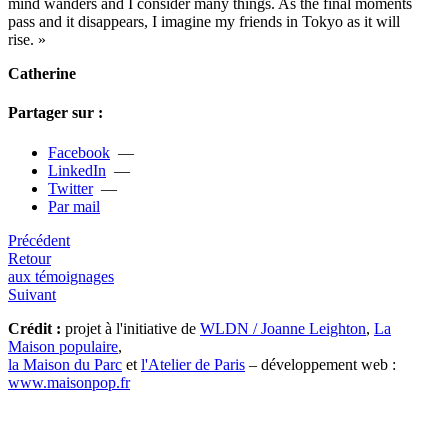
mind wan­ders and I consi­der many things. As the final moments
pass and it disap­pears, I ima­gine my friends in Tokyo as it will
rise. »
Catherine
Partager sur :
Facebook
—
LinkedIn
—
Twitter
—
Par mail
Précédent
Retour
aux témoignages
Suivant
Crédit :
projet à l'initiative de
WLDN / Joanne Leighton
,
La
Maison populaire
,
la Maison du Parc
et
l'Atelier de Paris
– développement web :
www.maisonpop.fr