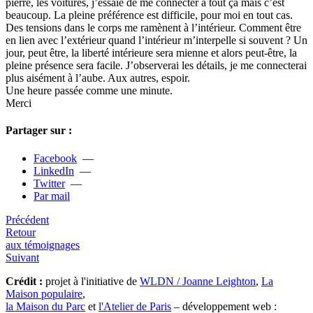
pierre, les voi­tu­res, j’essaie de me connec­ter à tout ça mais c’est
beau­coup. La pleine pré­fé­rence est dif­fi­cile, pour moi en tout cas.
Des ten­sions dans le corps me ramè­nent à l’inté­rieur. Comment être
en lien avec l’exté­rieur quand l’inté­rieur m’inter­pelle si sou­vent ? Un
jour, peut être, la liberté inté­rieure sera mienne et alors peut-être, la
pleine pré­sence sera facile. J’obser­ve­rai les détails, je me connec­te­rai
plus aisé­ment à l’aube. Aux autres, espoir.
Une heure passée comme une minute.
Merci
Partager sur :
Facebook
—
LinkedIn
—
Twitter
—
Par mail
Précédent
Retour
aux témoignages
Suivant
Crédit :
projet à l'initiative de
WLDN / Joanne Leighton
,
La
Maison populaire
,
la Maison du Parc
et
l'Atelier de Paris
– développement web :