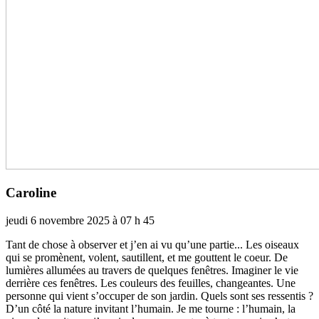
Caroline
jeudi 6 novembre 2025 à 07 h 45
Tant de chose à obser­ver et j’en ai vu qu’une partie... Les oiseaux
qui se pro­mè­nent, volent, sau­tillent, et me gout­tent le coeur. De
lumiè­res allu­mées au tra­vers de quel­ques fenê­tres. Imaginer le vie
der­rière ces fenê­tres. Les cou­leurs des feuilles, chan­gean­tes. Une
per­sonne qui vient s’occu­per de son jardin. Quels sont ses res­sen­tis ?
D’un côté la nature invi­tant l’humain. Je me tourne : l’humain, la