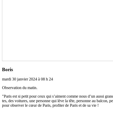
Boris
mardi 30 janvier 2024 à 08 h 24
Observation du matin.
"Paris est si petit pour ceux qui s’aiment comme nous d’un aussi grand am
tes, des voi­tu­res, une per­sonne qui lève la tête, per­sonne au balcon,
pour obser­ver le cœur de Paris, pro­fi­ter de Paris et de sa vie !