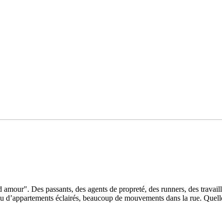
our". Des pas­sants, des agents de pro­preté, des run­ners, des tra­vaille
 peu d’appar­te­ments éclairés, beau­coup de mou­ve­ments dans la rue. Quel