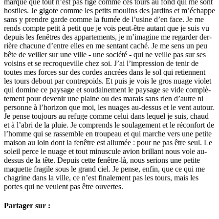
marque que tout n’est pas figé comme ces tours au fond qui me sont
hos­­ti­­les. Je gigote comme les petits mou­­lins des jar­­dins et m’échappe
sans y pren­­dre garde comme la fumée de l’usine d’en face. Je me
rends compte petit à petit que je vois peut-être autant que je suis vu
depuis les fenê­­tres des appar­­te­­ments, je m’ima­­gine me regar­­der der­­
rière cha­­cune d’entre elles en me sen­­tant caché. Je me sens un peu
bête de veiller sur une ville - une société - qui ne veille pas sur ses
voi­­sins et se recro­­que­­ville chez soi. J’ai l’impres­­sion de tenir de
toutes mes forces sur des cordes ancrées dans le sol qui retien­­nent
les tours debout par contre­poids. Et puis je vois le gros nuage violet
qui domine ce pay­­sage et sou­­dai­­ne­­ment le pay­­sage se vide com­­plè­­
te­­ment pour deve­­nir une plaine ou des marais sans rien d’autre ni
per­­sonne à l’hori­­zon que moi, les nuages au-dessus et le vent autour.
Je pense tou­­jours au refuge comme celui dans lequel je suis, chaud
et à l’abri de la pluie. Je com­­prends le sou­­la­­ge­­ment et le réconfort de
l’homme qui se ras­­sem­­ble en trou­­peau et qui marche vers une petite
maison au loin dont la fenê­­tre est allu­­mée : pour ne pas être seul. Le
soleil perce le nuage et tout minus­­cule avion brillant nous vole au-
dessus de la tête. Depuis cette fenê­­tre-là, nous serions une petite
maquette fra­­gile sous le grand ciel. Je pense, enfin, que ce qui me
cha­­grine dans la ville, ce n’est fina­­le­­ment pas les tours, mais les
portes qui ne veu­­lent pas être ouver­­tes.
Partager sur :