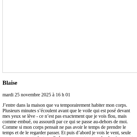
Blaise
mardi 25 novembre 2025 à 16 h 01
J’entre dans la maison que va tem­­po­­rai­­re­­ment habi­­ter mon corps.
Plusieurs minu­­tes s’écoulent avant que le voile qui est posé devant
mes yeux se lève - ce n’est pas exac­­te­­ment que je vois flou, mais
comme embué, ou assourdi par ce qui se passe au-dehors de moi.
Comme si mon corps pen­­sait ne pas avoir le temps de pren­­dre le
temps et de le regar­­der passer. Et puis d’abord je vois le vent, seule