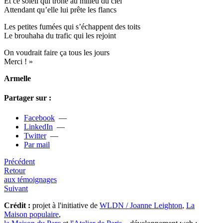
Et ce soleil qui trône au milieu du ciel
Attendant qu’elle lui prête les flancs
Les peti­tes fumées qui s’échappent des toits
Le brou­haha du trafic qui les rejoint
On vou­drait faire ça tous les jours
Merci ! »
Armelle
Partager sur :
Facebook
—
LinkedIn
—
Twitter
—
Par mail
Précédent
Retour
aux témoignages
Suivant
Crédit :
projet à l'initiative de
WLDN / Joanne Leighton
,
La
Maison populaire
,