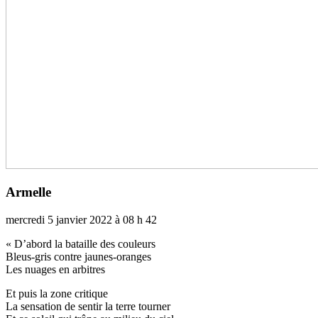
Armelle
mercredi 5 janvier 2022 à 08 h 42
« D’abord la bataille des cou­leurs
Bleus-gris contre jaunes-oran­ges
Les nuages en arbi­tres
Et puis la zone cri­ti­que
La sen­sa­tion de sentir la terre tour­ner