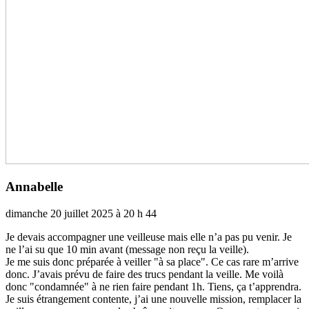
Annabelle
dimanche 20 juillet 2025 à 20 h 44
Je devais accom­pa­gner une veilleuse mais elle n’a pas pu venir. Je
ne l’ai su que 10 min avant (mes­sage non reçu la veille).
Je me suis donc pré­pa­rée à veiller "à sa place". Ce cas rare m’arrive
donc. J’avais prévu de faire des trucs pen­dant la veille. Me voilà
donc "condam­née" à ne rien faire pen­dant 1h. Tiens, ça t’appren­dra.
Je suis étrangement contente, j’ai une nou­velle mis­sion, rem­pla­cer la