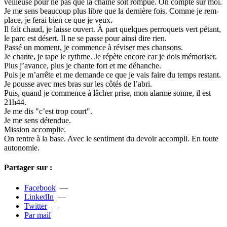
veilleuse pour ne pas que la chaîne soit rompue. On compte sur moi.
Je me sens beau­coup plus libre que la der­nière fois. Comme je rem­
place, je ferai bien ce que je veux.
Il fait chaud, je laisse ouvert. À part quel­ques per­ro­quets vert pétant,
le parc est désert. Il ne se passe pour ainsi dire rien.
Passé un moment, je com­mence à révi­ser mes chan­sons.
Je chante, je tape le rythme. Je répète encore car je dois mémo­ri­ser.
Plus j’avance, plus je chante fort et me déhan­che.
Puis je m’arrête et me demande ce que je vais faire du temps res­tant.
Je pousse avec mes bras sur les côtés de l’abri.
Puis, quand je com­mence à lâcher prise, mon alarme sonne, il est
21h44.
Je me dis "c’est trop court".
Je me sens déten­due.
Mission accom­plie.
On rentre à la base. Avec le sen­ti­ment du devoir accom­pli. En toute
auto­no­mie.
Partager sur :
Facebook
—
LinkedIn
—
Twitter
—
Par mail