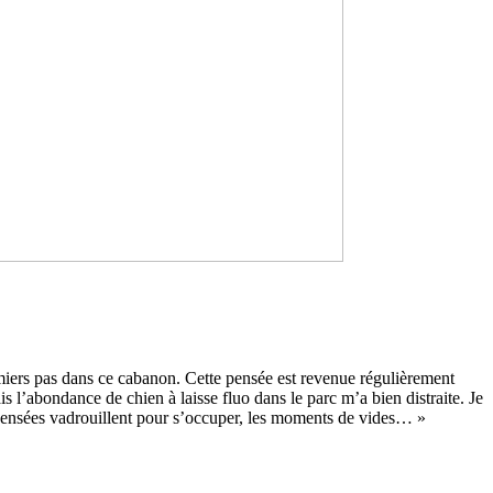
iers pas dans ce caba­non. Cette pensée est reve­nue régu­liè­re­ment
mais l’abon­dance de chien à laisse fluo dans le parc m’a bien dis­traite. Je
os pen­sées vadrouillent pour s’occu­per, les moments de vides… »