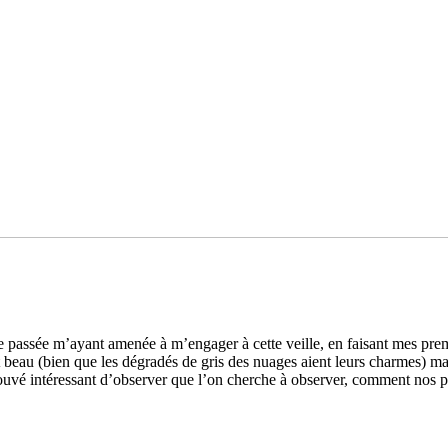
e passée m’ayant amenée à m’enga­ger à cette veille, en fai­sant mes pre­m
re­ment beau (bien que les dégra­dés de gris des nuages aient leurs char­mes) 
 trouvé inté­res­sant d’obser­ver que l’on cher­che à obser­ver, com­ment n