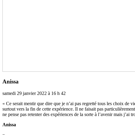
Anissa
samedi 29 janvier 2022 à 16 h 42
« Ce serait mentir que dire que je n’ai pas regretté tous les choix de vi
sur­tout vers la fin de cette expé­rience. Il ne fai­sait pas par­ti­cu­liè­
ne pense pas reten­ter des expé­rien­ces de la sorte à l’avenir mais j’ai
Anissa