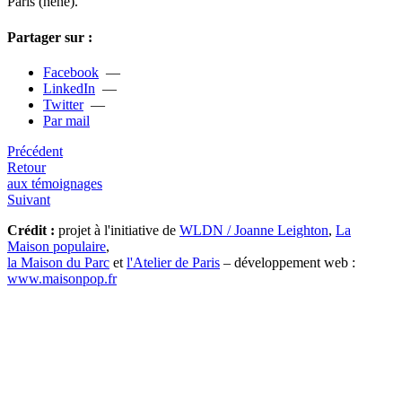
Paris (hehe).
Partager sur :
Facebook
—
LinkedIn
—
Twitter
—
Par mail
Précédent
Retour
aux témoignages
Suivant
Crédit :
projet à l'initiative de
WLDN / Joanne Leighton
,
La
Maison populaire
,
la Maison du Parc
et
l'Atelier de Paris
– développement web :
www.maisonpop.fr