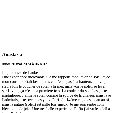
Anastasia
lundi 20 mai 2024 à 06 h 02
La pro­messe de l’aube
Une expé­rience incroya­ble ! Je me rap­pelle mon lever de soleil avec
mon cousin, c’était beau, mais ce n’était pas à la hau­teur. J’ai vu plu­
sieurs fois le cou­cher de soleil à la mer, mais voir le soleil se lever
sur la ville, ça c’est ma pre­mière fois. La cou­leur du soleil est juste
magni­fi­que. J’aime le soleil comme la source de la cha­leur, mais là je
l’admi­rais juste avec mes yeux. Paris du 14ème étage est beau aussi,
mais la nature (soleil) est mille fois mieux. Je me suis sentie com­
blée, plein de joie. Une très belle expé­rience. Enfin j’ai vu le soleil à