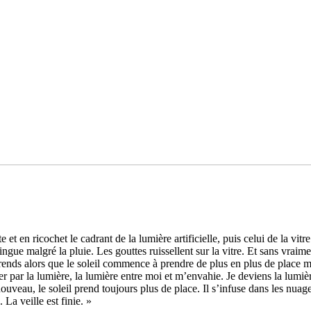
et en rico­chet le cadrant de la lumière arti­fi­cielle, puis celui de la vitre 
tin­gue malgré la pluie. Les gout­tes ruis­sel­lent sur la vitre. Et sans vr
rends alors que le soleil com­mence à pren­dre de plus en plus de place m
ser par la lumière, la lumière entre moi et m’enva­hie. Je deviens la lumiè
 nou­veau, le soleil prend tou­jours plus de place. Il s’infuse dans les nuag
. La veille est finie. »