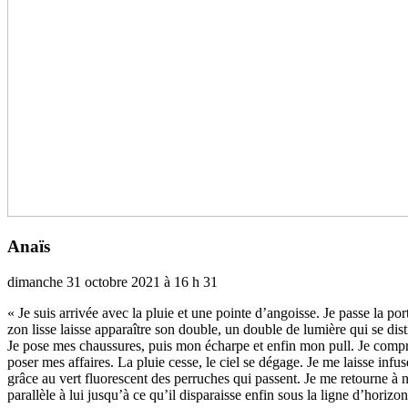
Anaïs
dimanche 31 octobre 2021 à 16 h 31
« Je suis arri­vée avec la pluie et une pointe d’angoisse. Je passe la porte 
zon lisse laisse appa­raî­tre son double, un double de lumière qui se dis­
Je pose mes chaus­su­res, puis mon écharpe et enfin mon pull. Je com­p
poser mes affai­res. La pluie cesse, le ciel se dégage. Je me laisse infu­
grâce au vert fluo­res­cent des per­ru­ches qui pas­sent. Je me retourne à
paral­lèle à lui jusqu’à ce qu’il dis­pa­raisse enfin sous la ligne d’hori­zon