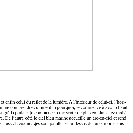
et enfin celui du reflet de la lumière. A l’inté­rieur de celui-ci, l’hori­
ai­ment ne com­pren­dre com­ment ni pour­quoi, je com­mence à avoir chaud.
algré la pluie et je com­mence à me sentir de plus en plus chez moi à
re. De l’autre côté le ciel bleu marine accueille un arc-en-ciel et rend
es aussi. Deux nuages sont paral­lè­les au-dessus de lui et moi je suis