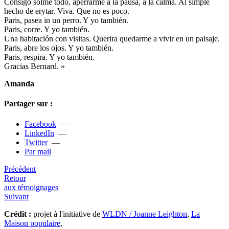
Consigo solme todo, aper­rarme a la pausa, a la calma. Al simple
hecho de erytar. Viva. Que no es poco.
Paris, pasea in un perro. Y yo tam­bién.
Paris, corre. Y yo tam­bién.
Una habi­ta­ción con visi­tas. Querira que­darme a vivir en un pai­saje.
Paris, abre los ojos. Y yo tam­bién.
Paris, res­pira. Y yo tam­bién.
Gracias Bernard. »
Amanda
Partager sur :
Facebook
—
LinkedIn
—
Twitter
—
Par mail
Précédent
Retour
aux témoignages
Suivant
Crédit :
projet à l'initiative de
WLDN / Joanne Leighton
,
La
Maison populaire
,