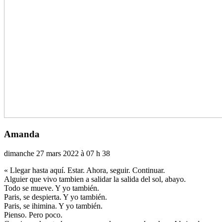
Amanda
dimanche 27 mars 2022 à 07 h 38
« Llegar hasta aquí. Estar. Ahora, seguir. Continuar.
Alguier que vivo tam­bien a sali­dar la salida del sol, abayo.
Todo se mueve. Y yo tam­bién.
Paris, se des­pierta. Y yo tam­bién.
Paris, se ihi­mina. Y yo tam­bién.
Pienso. Pero poco.