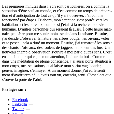
Les pre­­miè­­res minu­­tes dans l’abri sont par­­ti­­cu­­liè­­res, on a comme la
sen­­sa­­tion d’être seul au monde, et c’est comme un temps de pré­­pa­­ra­­
tion et d’anti­­ci­­pa­­tion de tout ce qu’il y a à obser­­ver. J’ai comme
fonc­­tionné par étapes. D’abord, mon atten­­tion s’est portée vers les
habi­­ta­­tions et les bureaux, comme si j’étais à la recher­­che de vie
humaine. D’autres per­­son­­nes qui seraient là aussi, à cette heure mati­­
nale, peut-être pour me sentir moins seule dans la cabane. Ensuite,
j’ai décidé d’obser­­ver la nature, les arbres bouger, les oiseaux voler
et se poser... cela a duré un moment. Ensuite, j’ai remar­­qué les sons :
des chants d’oiseaux, des fou­­lées de jog­­gers, le moteur des bus. Un
nou­­veau champ d’obser­­va­­tion s’ouvre à moi par d’autres sens. C’est
ensuite l’odeur qui capte mon atten­­tion, l’odeur du bois. Comme
dans une médi­­ta­­tion de pleine cons­­cience, j’ai aussi porté atten­­tion à
mon corps, mes sen­­sa­­tions, et ai laissé mon sprint vaga­­bon­­der,
penser, ima­­gi­­ner, s’ennuyer. À un moment donné, j’ai eu le sen­­ti­­
ment d’avoir ter­­miné : j’avais tout vu, entendu, senti. C’est alors que
s’ouvre la porte de l’abri.
Partager sur :
Facebook
—
LinkedIn
—
Twitter
—
Par mail