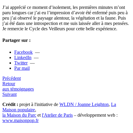
J’ai appré­cié ce moment d’iso­­le­­ment, les pre­­miè­­res minu­­tes m’ont
paru lon­­gues car j’ai eu l’impres­­sion d’avoir été enfermé puis peu à
peu j’ai observé le pay­­sage alen­­tour, la végé­­ta­­tion et la faune. Puis
j’ai été dans une intros­­pec­­tion et me suis lais­­sée aller à mes pen­­sées.
Je remer­­cie le Cycle des Veilleurs pour cette belle expé­­rience.
Partager sur :
Facebook
—
LinkedIn
—
Twitter
—
Par mail
Précédent
Retour
aux témoignages
Suivant
Crédit :
projet à l'initiative de
WLDN / Joanne Leighton
,
La
Maison populaire
,
la Maison du Parc
et
l'Atelier de Paris
– développement web :
www.maisonpop.fr