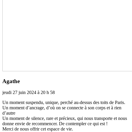
Agathe
jeudi 27 juin 2024 à 20 h 58
Un moment sus­pendu, unique, perché au-dessus des toits de Paris.
Un moment d’ancrage, d’où on se connecte à son corps et à rien
d’autre
Un moment de silence, rare et pré­cieux, qui nous trans­porte et nous
donne envie de recom­men­cer. De contem­pler ce qui est !
Merci de nous offrir cet espace de vie.