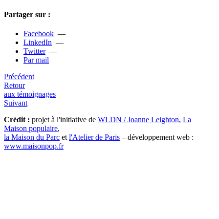
Partager sur :
Facebook
—
LinkedIn
—
Twitter
—
Par mail
Précédent
Retour
aux témoignages
Suivant
Crédit :
projet à l'initiative de
WLDN / Joanne Leighton
,
La
Maison populaire
,
la Maison du Parc
et
l'Atelier de Paris
– développement web :
www.maisonpop.fr